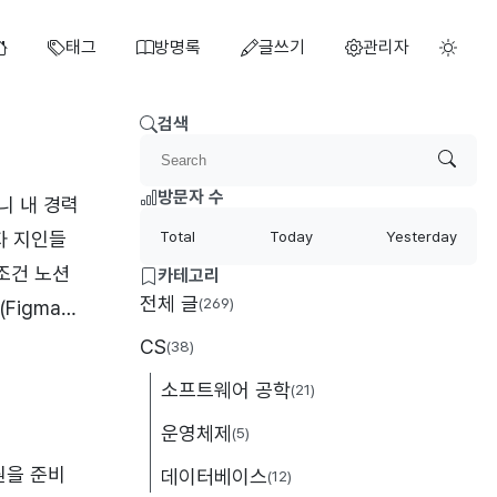
태그
방명록
글쓰기
관리자
검색
방문자 수
니 내 경력
자 지인들
Total
Today
Yesterday
조건 노션
카테고리
전체 글
(269)
Figma)
랬다 저랬다
CS
(38)
워드는 촌
소프트웨어 공학
(21)
운영체제
(5)
원을 준비
데이터베이스
(12)