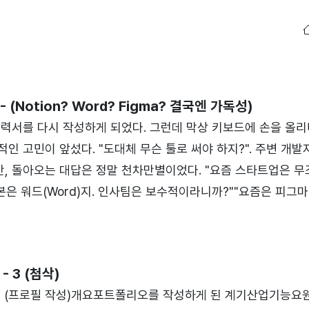
 (Notion? Word? Figma? 결국엔 가독성)
이력서를 다시 작성하게 되었다. 그런데 막상 키보드에 손을 올리
인 고민이 앞섰다. "도대체 무슨 툴로 써야 하지?". 주변 개발
, 돌아오는 대답은 정말 천차만별이었다. "요즘 스타트업은 무
 근본은 워드(Word)지. 인사팀은 보수적이라니까?""요즘은 피그마(
주는 게 트렌드야." 각각의 주장이 너무나 타당해서 마음이 이
 반대 의견도 만만치 않았다. "노션은 너무 가벼워 보인다", "
 더 크다" 등등. 그래서 이번 기회..
 3 (첨삭)
 1 (프로필 작성)개요포트폴리오를 작성하게 된 계기산업기능요