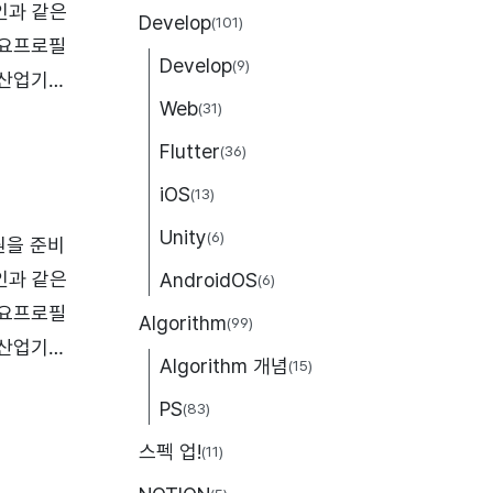
인과 같은
Develop
(101)
개요프로필
Develop
(9)
기산업기능
Web
(31)
개발자 포트
성 - 1
Flutter
(36)
iOS
(13)
Unity
(6)
원을 준비
인과 같은
AndroidOS
(6)
개요프로필
Algorithm
(99)
기산업기능
Algorithm 개념
(15)
개발자 포트
PS
(83)
성 - 1
스펙 업!
(11)