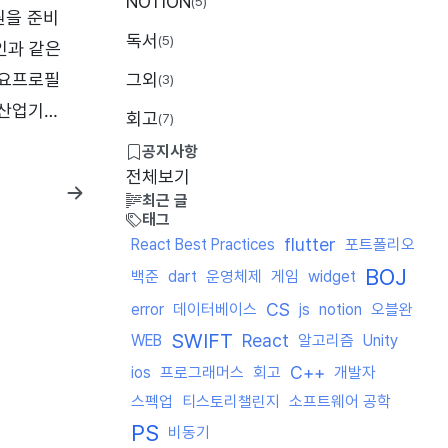
NOTION
(5)
원을 준비
독서
(5)
인과 같은
그외
개요프로필
(3)
기산업기능
회고
(7)
개발자 포트
공지사항
성 - 1
전체보기
최근 글
태그
flutter
React Best Practices
포트폴리오
BOJ
백준
dart
운영체제
게임
widget
CS
error
데이터베이스
js
notion
오블완
SWIFT
React
WEB
알고리즘
Unity
C++
ios
프로그래머스
회고
개발자
스펙업
티스토리챌린지
소프트웨어 공학
PS
비동기