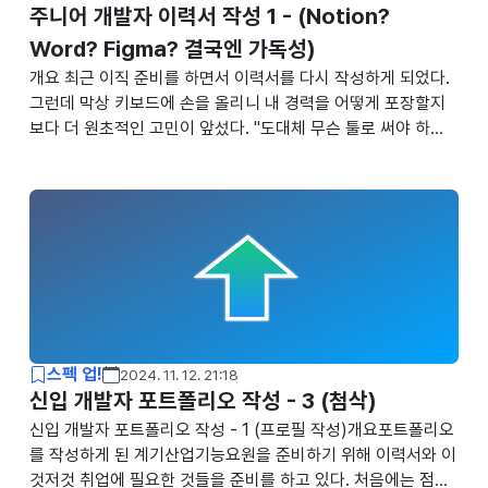
주니어 개발자 이력서 작성 1 - (Notion?
Word? Figma? 결국엔 가독성)
개요 최근 이직 준비를 하면서 이력서를 다시 작성하게 되었다.
그런데 막상 키보드에 손을 올리니 내 경력을 어떻게 포장할지
보다 더 원초적인 고민이 앞섰다. "도대체 무슨 툴로 써야 하
지?". 주변 개발자 지인들과 선배들에게 조언을 구해봤지만, 돌
아오는 대답은 정말 천차만별이었다. "요즘 스타트업은 무조건
노션(Notion)이지.""무슨 소리야, 근본은 워드(Word)지. 인사
팀은 보수적이라니까?""요즘은 피그마(Figma)로 깔끔하게 디
자인해서 PDF로 주는 게 트렌드야." 각각의 주장이 너무나 타당
해서 마음이 이랬다 저랬다 갈대마냥 흔들렸다. 하지만 동시에
반대 의견도 만만치 않았다. "노션은 너무 가벼워 보인다", "워드
는 촌스럽다", "피그마는 배보다 배꼽이 더 크다" 등등. 그래서
이번 기회..
스펙 업!
2024. 11. 12. 21:18
신입 개발자 포트폴리오 작성 - 3 (첨삭)
신입 개발자 포트폴리오 작성 - 1 (프로필 작성)개요포트폴리오
를 작성하게 된 계기산업기능요원을 준비하기 위해 이력서와 이
것저것 취업에 필요한 것들을 준비를 하고 있다. 처음에는 점핏