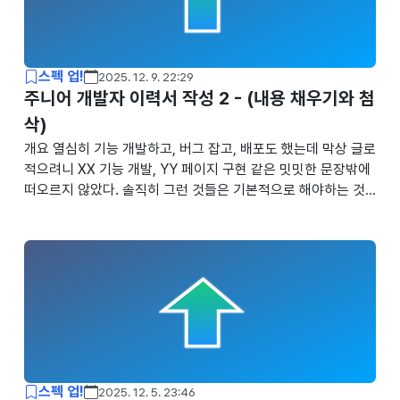
하듯 혼자 정보를 찾고, 개발 스택까지 바꿔가며 일반 회사를 다
녔다. 그렇게 퇴근 후 사이드 프로젝트까지 병행하며 꼬박 2년
이 걸려서야 겨우 병특을 시작할..
스펙 업!
2025. 12. 9. 22:29
주니어 개발자 이력서 작성 2 - (내용 채우기와 첨
삭)
개요 열심히 기능 개발하고, 버그 잡고, 배포도 했는데 막상 글로
적으려니 XX 기능 개발, YY 페이지 구현 같은 밋밋한 문장밖에
떠오르지 않았다. 솔직히 그런 것들은 기본적으로 해야하는 것
들이다. 정말 특수한 기능, 알고리즘이 들어간다거나 혹은 완전
히 새로운 로직이 들어가는 기능이 아니고서 구현이나 개발 이
라는 것을 쓰는건 작성하는 사람이나 읽는 사람이나 모두 시간
낭비가 될거라고 생각했다. 일단 기억나는 대로 적어서 주변의
현업 개발자 지인들에게 피드백을 요청했다. 돌아온 답변은 이
랬다. "너무 겸손하게 작성하면 안돼.""이건 자랑인 거랑 자랑 아
닌 게 섞여 있어서 평균이 깎여 보여.""자기소개에 대한 증거가
없어. 임팩트를 끼쳤다는 증거가 될 만한 내용이 하나도 없잖
아." 이력서는 겸손을 떠..
스펙 업!
2025. 12. 5. 23:46