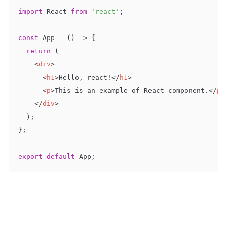
import
 React 
from
'react'
;

const
 App = 
() =>
 {

return
 (

<
div
>
<
h1
>
Hello, react!
</
h1
>
<
p
>
This is an example of React component.
</
p
>
</
div
>
  );

};

export
default
 App;