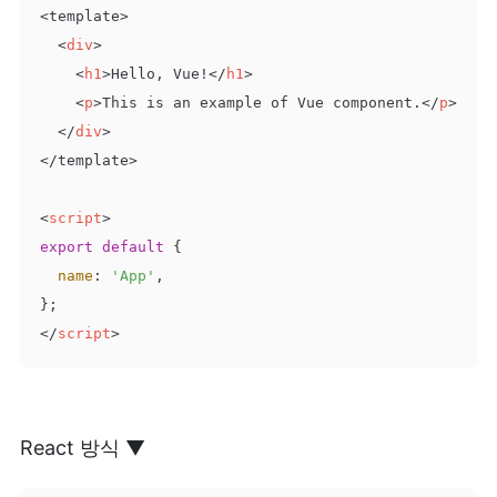
<template>

<
div
>
<
h1
>
Hello, Vue!
</
h1
>
<
p
>
This is an example of Vue component.
</
p
>
</
div
>
</template>

<
script
>
export
default
 {

name
: 
'App'
,

</
script
>
React 방식 ▼