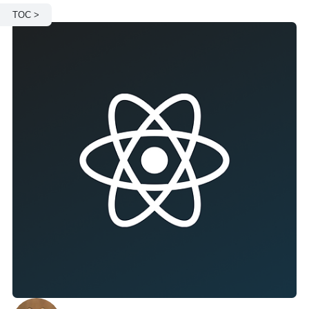
TOC >