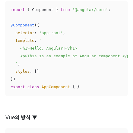
import
 { Component } 
from
'@angular/core'
;

@Component
({

selector
: 
'app-root'
,

template
: 
`

    <h1>Hello, Angular!</h1>

    <p>This is an example of Angular component.</p>

  `
,

styles
: []

export
class
AppComponent
{ }
Vue의 방식 ▼