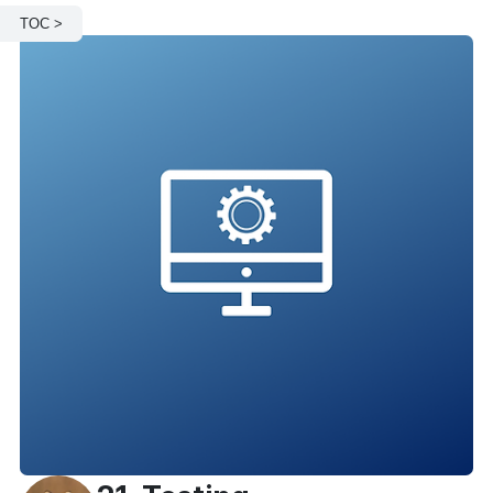
TOC >